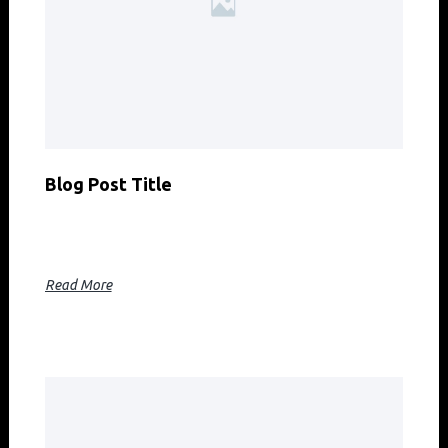
Blog Post Title
Blog post excerpt [1-2 lines]. This text is automatically
pulled from your existing blog post.
Read More