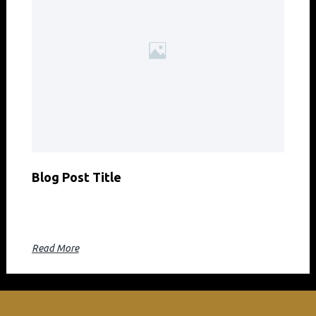
Blog Post Title
Blog post excerpt [1-2 lines]. This text is automatically
pulled from your existing blog post.
Read More