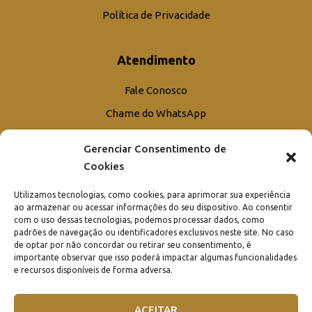
Política de Privacidade
Atendimento
Fale Conosco
Chame do WhatsApp
Trabalhe Conosco
Gerenciar Consentimento de
Agendar Visita/Obra
Cookies
Orçamento
Utilizamos tecnologias, como cookies, para aprimorar sua experiência
ao armazenar ou acessar informações do seu dispositivo. Ao consentir
com o uso dessas tecnologias, podemos processar dados, como
padrões de navegação ou identificadores exclusivos neste site. No caso
de optar por não concordar ou retirar seu consentimento, é
importante observar que isso poderá impactar algumas funcionalidades
e recursos disponíveis de forma adversa.
ACEITAR