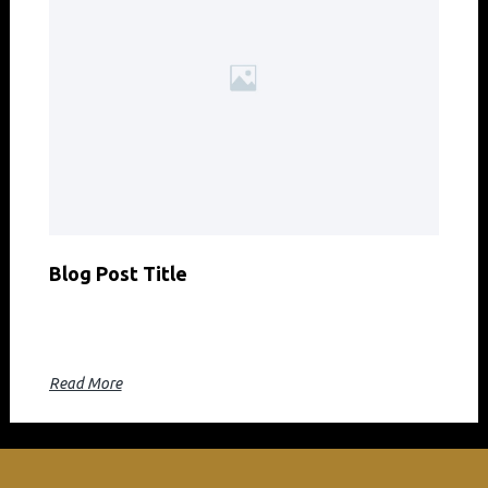
Blog Post Title
Blog post excerpt [1-2 lines]. This text is automatically
pulled from your existing blog post.
Read More