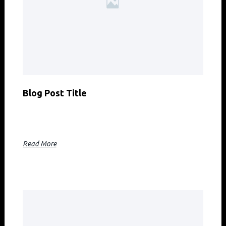
Blog Post Title
Blog post excerpt [1-2 lines]. This text is automatically
pulled from your existing blog post.
Read More