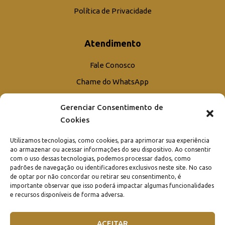
Política de Privacidade
Atendimento
Fale Conosco
Chame do WhatsApp
Trabalhe Conosco
Gerenciar Consentimento de
Agendar Visita/Obra
Cookies
Orçamento
Utilizamos tecnologias, como cookies, para aprimorar sua experiência
ao armazenar ou acessar informações do seu dispositivo. Ao consentir
com o uso dessas tecnologias, podemos processar dados, como
padrões de navegação ou identificadores exclusivos neste site. No caso
de optar por não concordar ou retirar seu consentimento, é
importante observar que isso poderá impactar algumas funcionalidades
e recursos disponíveis de forma adversa.
ACEITAR