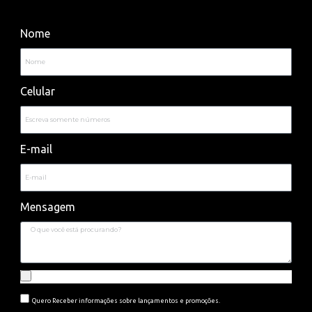
Quero Receber informações sobre lançamentos e promoções.
ENVIAR
F
W
a
h
c
a
e
t